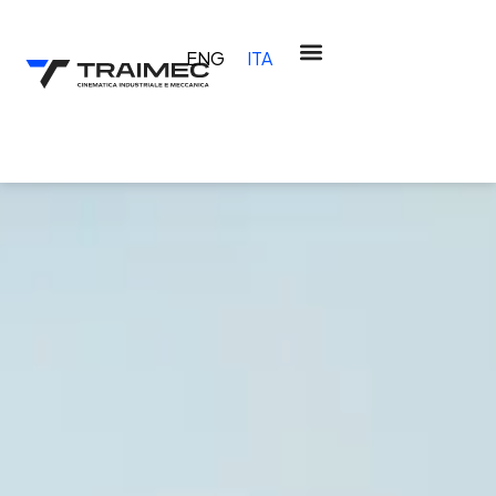
ENG
ITA