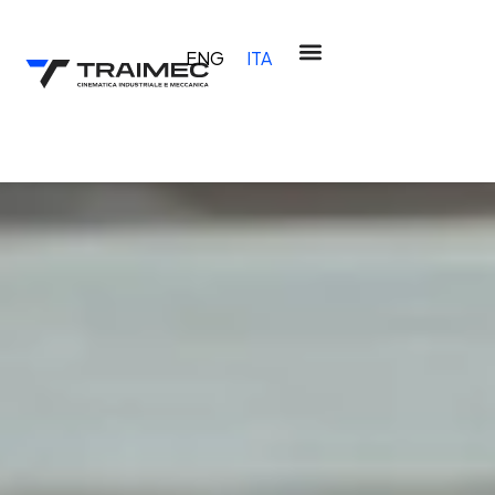
ENG
ITA